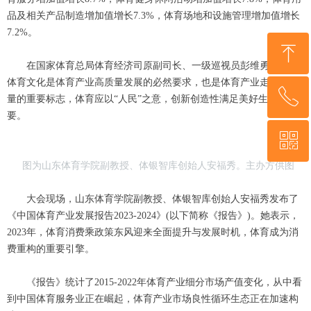
品及相关产品制造增加值增长7.3%，体育场地和设施管理增加值增长
7.2%。
ꁸ
在国家体育总局体育经济司原副司长、一级巡视员彭维勇看来，
体育文化是体育产业高质量发展的必然要求，也是体育产业走向高质
ꂅ
回到顶部
量的重要标志，体育应以“人民”之意，创新创造性满足美好生活的需
要。
ꀥ
13810199554
图为山东体育学院副教授、体银智库创始人安福秀。主办方供图
微信二维码
大会现场，山东体育学院副教授、体银智库创始人安福秀发布了
《中国体育产业发展报告2023-2024》(以下简称《报告》)。她表示，
2023年，体育消费乘政策东风迎来全面提升与发展时机，体育成为消
费重构的重要引擎。
《报告》统计了2015-2022年体育产业细分市场产值变化，从中看
到中国体育服务业正在崛起，体育产业市场良性循环生态正在加速构