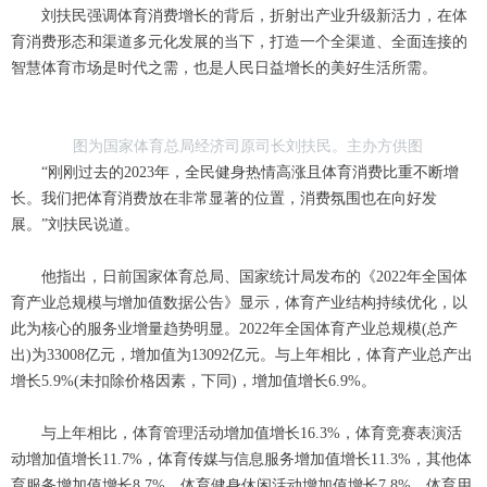
刘扶民强调体育消费增长的背后，折射出产业升级新活力，在体
育消费形态和渠道多元化发展的当下，打造一个全渠道、全面连接的
智慧体育市场是时代之需，也是人民日益增长的美好生活所需。
图为国家体育总局经济司原司长刘扶民。主办方供图
“刚刚过去的2023年，全民健身热情高涨且体育消费比重不断增
长。我们把体育消费放在非常显著的位置，消费氛围也在向好发
展。”刘扶民说道。
他指出，日前国家体育总局、国家统计局发布的《2022年全国体
育产业总规模与增加值数据公告》显示，体育产业结构持续优化，以
此为核心的服务业增量趋势明显。2022年全国体育产业总规模(总产
出)为33008亿元，增加值为13092亿元。与上年相比，体育产业总产出
增长5.9%(未扣除价格因素，下同)，增加值增长6.9%。
与上年相比，体育管理活动增加值增长16.3%，体育竞赛表演活
动增加值增长11.7%，体育传媒与信息服务增加值增长11.3%，其他体
育服务增加值增长8.7%，体育健身休闲活动增加值增长7.8%，体育用